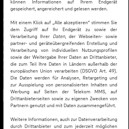
können Informationen auf Ihrem Endgerät
gespeichert, angereichert und gelesen werden.
Die Fußball-Weltmeisterschaft 2026 wird eines der
größten Sportereignisse der Welt. Erstmals findet das
Mit einem Klick auf „Alle akzeptieren“ stimmen Sie
Turnier in drei Gastgeberländern – USA, Kanada und
dem Zugriff auf Ihr Endgerät zu sowie der
Mexiko – statt und bringt Menschen weltweit
Verarbeitung Ihrer
Daten
, der Webseiten- sowie
zusammen. Unternehmen können diese
partner- und geräteübergreifenden Erstellung und
Verarbeitung von individuellen Nutzungsprofilen
Aufmerksamkeit gezielt nutzen, um Mitarbeitende
sowie der Weitergabe Ihrer Daten an Drittanbieter,
über ein WM Tippspiel im Intranet oder in der
die zum Teil Ihre Daten in Ländern außerhalb der
Mitarbeitenden-App spielerisch miteinander zu
europäischen Union verarbeiten (DSGVO Art. 49).
vernetzen und den Teamspirit zu stärken.
Die Daten werden für Analysen, Retargeting und
zur Ausspielung von personalisierten Inhalten und
Werbung auf Seiten der Telekom MMS, auf
Mehr lesen
Drittanbieterseiten sowie zu eigenen Zwecken von
Partnern genutzt und mit Daten zusammengeführt.
Weitere Informationen, auch zur Datenverarbeitung
durch Drittanbieter und zum jederzeit möglichen