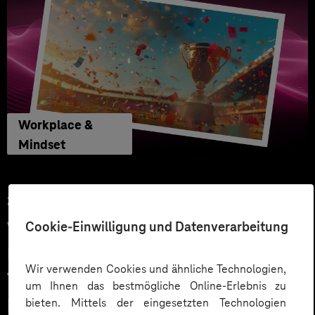
Workplace &
Mindset
27.05.2026
Cookie-Einwilligung und Datenverarbeitung
WM Tippspiel macht
Mitarbeitende zu Fans: Mehr
Wir verwenden Cookies und ähnliche Technologien,
Teamspirit und Engagement im
um Ihnen das bestmögliche Online-Erlebnis zu
Intranet
bieten. Mittels der eingesetzten Technologien