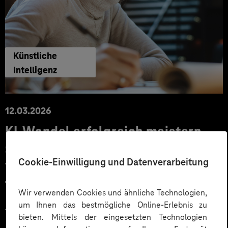
Künstliche
Intelligenz
12.03.2026
KI-Wandel erfolgreich meistern –
So stärken Sie die
Cookie-Einwilligung und Datenverarbeitung
Veränderungskompetenz Ihrer
Teams
Wir verwenden Cookies und ähnliche Technologien,
um Ihnen das bestmögliche Online-Erlebnis zu
Technologie allein macht noch keine Transformation.
bieten. Mittels der eingesetzten Technologien
Entscheidend ist, wie Menschen Veränderung erleben,