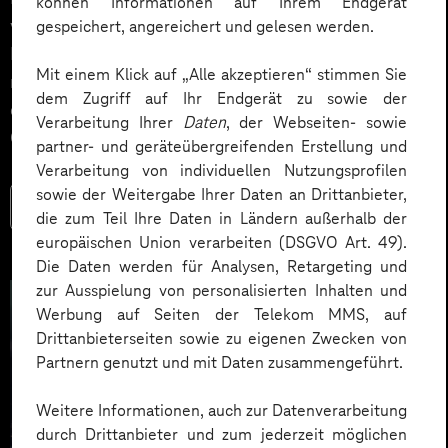
können Informationen auf Ihrem Endgerät
verstehen und mitgestalten. Gerade bei der
gespeichert, angereichert und gelesen werden.
Einführung von künstlicher Intelligenz zeigt sich, dass
Mit einem Klick auf „Alle akzeptieren“ stimmen Sie
nicht die Technik über Erfolg oder Misserfolg
dem Zugriff auf Ihr Endgerät zu sowie der
entscheidet, sondern die Veränderungskompetenz der
Verarbeitung Ihrer
Daten
, der Webseiten- sowie
Organisation.
partner- und geräteübergreifenden Erstellung und
Verarbeitung von individuellen Nutzungsprofilen
sowie der Weitergabe Ihrer Daten an Drittanbieter,
Mehr lesen
die zum Teil Ihre Daten in Ländern außerhalb der
europäischen Union verarbeiten (DSGVO Art. 49).
Die Daten werden für Analysen, Retargeting und
zur Ausspielung von personalisierten Inhalten und
Werbung auf Seiten der Telekom MMS, auf
Drittanbieterseiten sowie zu eigenen Zwecken von
Partnern genutzt und mit Daten zusammengeführt.
Weitere Informationen, auch zur Datenverarbeitung
durch Drittanbieter und zum jederzeit möglichen