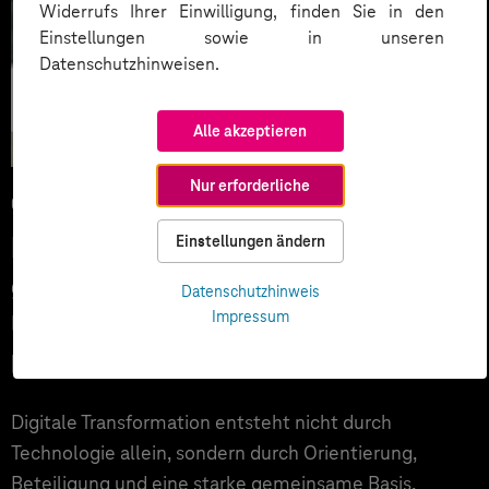
Widerrufs Ihrer Einwilligung, finden Sie in den
Einstellungen sowie in unseren
Datenschutzhinweisen.
Künstliche
Intelligenz
Alle akzeptieren
Nur erforderliche
09.03.2026
Digitale Transformation
Einstellungen ändern
gemeinsam gestalten: Was
Datenschutzhinweis
Impressum
Unternehmen von SachsenEnergie
lernen können
Digitale Transformation entsteht nicht durch
Technologie allein, sondern durch Orientierung,
Beteiligung und eine starke gemeinsame Basis.