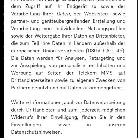
Aufmerksamkeit gezielt nutzen, um Mitarbeitende
dem Zugriff auf Ihr Endgerät zu sowie der
Verarbeitung Ihrer
Daten
, der Webseiten- sowie
über ein WM Tippspiel im Intranet oder in der
partner- und geräteübergreifenden Erstellung und
Mitarbeitenden-App spielerisch miteinander zu
Verarbeitung von individuellen Nutzungsprofilen
vernetzen und den Teamspirit zu stärken.
sowie der Weitergabe Ihrer Daten an Drittanbieter,
die zum Teil Ihre Daten in Ländern außerhalb der
europäischen Union verarbeiten (DSGVO Art. 49).
Mehr lesen
Die Daten werden für Analysen, Retargeting und
zur Ausspielung von personalisierten Inhalten und
Werbung auf Seiten der Telekom MMS, auf
Drittanbieterseiten sowie zu eigenen Zwecken von
Partnern genutzt und mit Daten zusammengeführt.
Weitere Informationen, auch zur Datenverarbeitung
durch Drittanbieter und zum jederzeit möglichen
Widerrufs Ihrer Einwilligung, finden Sie in den
Einstellungen sowie in unseren
Datenschutzhinweisen.