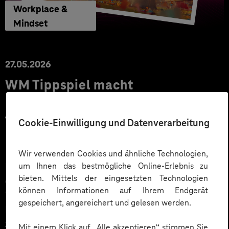
Workplace &
Mindset
27.05.2026
WM Tippspiel macht
Mitarbeitende zu Fans: Mehr
Teamspirit und Engagement im
Cookie-Einwilligung und Datenverarbeitung
Intranet
Wir verwenden Cookies und ähnliche Technologien,
um Ihnen das bestmögliche Online-Erlebnis zu
Die Fußball-Weltmeisterschaft 2026 wird eines der
bieten. Mittels der eingesetzten Technologien
größten Sportereignisse der Welt. Erstmals findet das
können Informationen auf Ihrem Endgerät
Turnier in drei Gastgeberländern – USA, Kanada und
gespeichert, angereichert und gelesen werden.
Mexiko – statt und bringt Menschen weltweit
zusammen. Unternehmen können diese
Mit einem Klick auf „Alle akzeptieren“ stimmen Sie