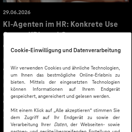
29.06.2026
KI‑Agenten im HR: Konkrete Use
Cases, KPIs und Governance
entlang der Employee Journey
Cookie-Einwilligung und Datenverarbeitung
KI‑Agenten im HR sind mehr als Chatbots: Sie
Wir verwenden Cookies und ähnliche Technologien,
orchestrieren Prozesse entlang der gesamten
um Ihnen das bestmögliche Online-Erlebnis zu
Employee Journey und schaffen messbaren Business
bieten. Mittels der eingesetzten Technologien
Impact. Der Beitrag zeigt konkrete Use Cases,
können Informationen auf Ihrem Endgerät
relevante KPIs für den Mittelstand sowie
gespeichert, angereichert und gelesen werden.
Governance‑Leitplanken zu EU AI Act und DSGVO –
und liefert ein praxisnahes Priorisierungsframework
Mit einem Klick auf „Alle akzeptieren“ stimmen Sie
dem Zugriff auf Ihr Endgerät zu sowie der
für HR‑Entscheider*innen.
Verarbeitung Ihrer
Daten
, der Webseiten- sowie
partner- und geräteübergreifenden Erstellung und