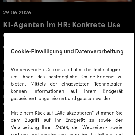
29.06.2026
KI‑Agenten im HR: Konkrete Use
Cases, KPIs und Governance
entlang der Employee Journey
Cookie-Einwilligung und Datenverarbeitung
KI‑Agenten im HR sind mehr als Chatbots: Sie
Wir verwenden Cookies und ähnliche Technologien,
orchestrieren Prozesse entlang der gesamten
um Ihnen das bestmögliche Online-Erlebnis zu
Employee Journey und schaffen messbaren Business
bieten. Mittels der eingesetzten Technologien
Impact. Der Beitrag zeigt konkrete Use Cases,
können Informationen auf Ihrem Endgerät
relevante KPIs für den Mittelstand sowie
gespeichert, angereichert und gelesen werden.
Governance‑Leitplanken zu EU AI Act und DSGVO –
und liefert ein praxisnahes Priorisierungsframework
Mit einem Klick auf „Alle akzeptieren“ stimmen Sie
dem Zugriff auf Ihr Endgerät zu sowie der
für HR‑Entscheider*innen.
Verarbeitung Ihrer
Daten
, der Webseiten- sowie
partner- und geräteübergreifenden Erstellung und