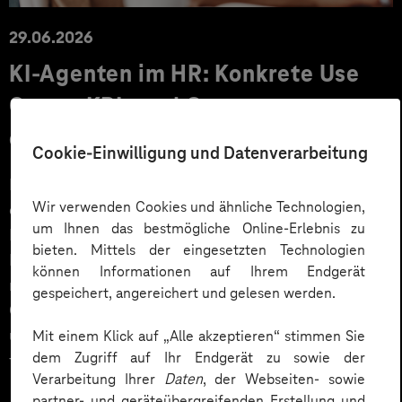
29.06.2026
KI‑Agenten im HR: Konkrete Use
Cases, KPIs und Governance
entlang der Employee Journey
Cookie-Einwilligung und Datenverarbeitung
KI‑Agenten im HR sind mehr als Chatbots: Sie
Wir verwenden Cookies und ähnliche Technologien,
orchestrieren Prozesse entlang der gesamten
um Ihnen das bestmögliche Online-Erlebnis zu
Employee Journey und schaffen messbaren Business
bieten. Mittels der eingesetzten Technologien
Impact. Der Beitrag zeigt konkrete Use Cases,
können Informationen auf Ihrem Endgerät
relevante KPIs für den Mittelstand sowie
gespeichert, angereichert und gelesen werden.
Governance‑Leitplanken zu EU AI Act und DSGVO –
und liefert ein praxisnahes Priorisierungsframework
Mit einem Klick auf „Alle akzeptieren“ stimmen Sie
dem Zugriff auf Ihr Endgerät zu sowie der
für HR‑Entscheider*innen.
Verarbeitung Ihrer
Daten
, der Webseiten- sowie
partner- und geräteübergreifenden Erstellung und