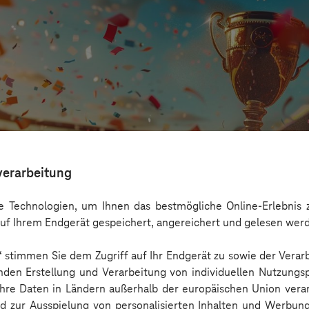
verarbeitung
 Technologien, um Ihnen das bestmögliche Online-Erlebnis z
uf Ihrem Endgerät gespeichert, angereichert und gelesen wer
n“ stimmen Sie dem Zugriff auf Ihr Endgerät zu sowie der Verar
de zu Fans: Mehr Teamspirit und Engagement 
nden Erstellung und Verarbeitung von individuellen Nutzungsp
 Ihre Daten in Ländern außerhalb der europäischen Union ver
nd zur Ausspielung von personalisierten Inhalten und Werbu