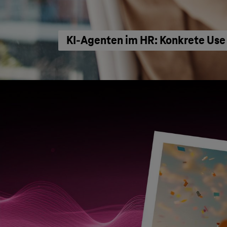
KI‑Agenten im HR: Konkrete Use