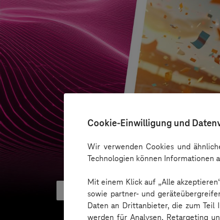
Cookie-Einwilligung und Daten
Wir verwenden Cookies und ähnliche
Technologien können Informationen a
Mit einem Klick auf „Alle akzeptiere
WM Tippspiel macht Mitarbeiten
sowie partner- und geräteübergreife
Daten an Drittanbieter, die zum Teil
werden für Analysen, Retargeting u