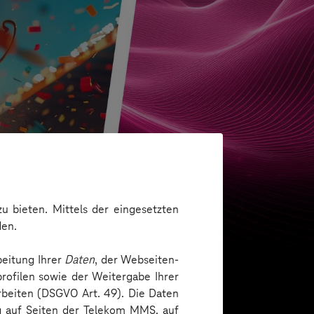
u bieten. Mittels der eingesetzten
den.
beitung Ihrer
Daten
, der Webseiten-
im Intranet
rofilen sowie der Weitergabe Ihrer
arbeiten (DSGVO Art. 49). Die Daten
ng auf Seiten der Telekom MMS, auf