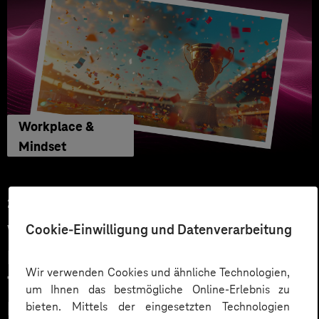
Workplace &
Mindset
27.05.2026
Cookie-Einwilligung und Datenverarbeitung
WM Tippspiel macht
Mitarbeitende zu Fans: Mehr
Wir verwenden Cookies und ähnliche Technologien,
Teamspirit und Engagement im
um Ihnen das bestmögliche Online-Erlebnis zu
Intranet
bieten. Mittels der eingesetzten Technologien