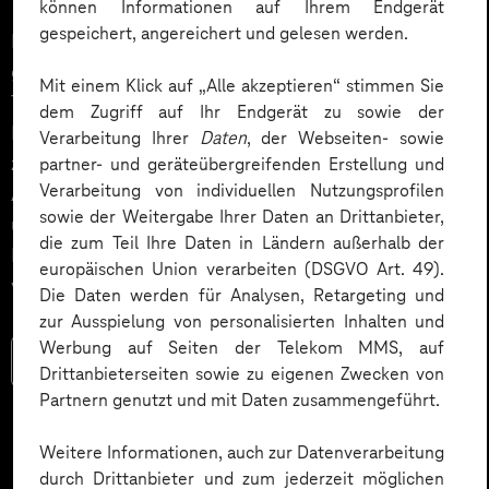
können Informationen auf Ihrem Endgerät
gespeichert, angereichert und gelesen werden.
Die Fußball-Weltmeisterschaft 2026 wird eines der
größten Sportereignisse der Welt. Erstmals findet das
Mit einem Klick auf „Alle akzeptieren“ stimmen Sie
Turnier in drei Gastgeberländern – USA, Kanada und
dem Zugriff auf Ihr Endgerät zu sowie der
Mexiko – statt und bringt Menschen weltweit
Verarbeitung Ihrer
Daten
, der Webseiten- sowie
zusammen. Unternehmen können diese
partner- und geräteübergreifenden Erstellung und
Verarbeitung von individuellen Nutzungsprofilen
Aufmerksamkeit gezielt nutzen, um Mitarbeitende
sowie der Weitergabe Ihrer Daten an Drittanbieter,
über ein WM Tippspiel im Intranet oder in der
die zum Teil Ihre Daten in Ländern außerhalb der
Mitarbeitenden-App spielerisch miteinander zu
europäischen Union verarbeiten (DSGVO Art. 49).
vernetzen und den Teamspirit zu stärken.
Die Daten werden für Analysen, Retargeting und
zur Ausspielung von personalisierten Inhalten und
Werbung auf Seiten der Telekom MMS, auf
Mehr lesen
Drittanbieterseiten sowie zu eigenen Zwecken von
Partnern genutzt und mit Daten zusammengeführt.
Weitere Informationen, auch zur Datenverarbeitung
durch Drittanbieter und zum jederzeit möglichen