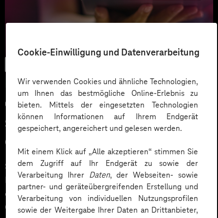
Cookie-Einwilligung und Datenverarbeitung
E-Commerce
Wir verwenden Cookies und ähnliche Technologien,
um Ihnen das bestmögliche Online-Erlebnis zu
08.02.2024
bieten. Mittels der eingesetzten Technologien
können Informationen auf Ihrem Endgerät
Spatial Commerce – Die Zukunft
gespeichert, angereichert und gelesen werden.
des E-Commerce
Mit einem Klick auf „Alle akzeptieren“ stimmen Sie
dem Zugriff auf Ihr Endgerät zu sowie der
Spätestens seit der Vorstellung von Apples neuem
Verarbeitung Ihrer
Daten
, der Webseiten- sowie
Mixed Reality-Headset “Vision Pro”, Metas “Quest 3”
partner- und geräteübergreifenden Erstellung und
oder Microsofts “HoloLens 2” sind die Themen Spatial
Verarbeitung von individuellen Nutzungsprofilen
Computing und Spatial Commerce in aller Munde.
sowie der Weitergabe Ihrer Daten an Drittanbieter,