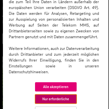
Doch was genau verbirgt sich hinter den beiden
die zum Teil Ihre Daten in Ländern außerhalb der
europäischen Union verarbeiten (DSGVO Art. 49).
Begriffen und welche Einsatzmöglichkeiten gibt es?
Die Daten werden für Analysen, Retargeting und
Antworten auf diese Fragen geben wir in diesem
zur Ausspielung von personalisierten Inhalten und
Blogartikel.
Werbung auf Seiten der Telekom MMS, auf
Drittanbieterseiten sowie zu eigenen Zwecken von
Partnern genutzt und mit Daten zusammengeführt.
Mehr lesen
Weitere Informationen, auch zur Datenverarbeitung
durch Drittanbieter und zum jederzeit möglichen
Widerrufs Ihrer Einwilligung, finden Sie in den
Einstellungen sowie in unseren
Datenschutzhinweisen.
Alle akzeptieren
Nur erforderliche