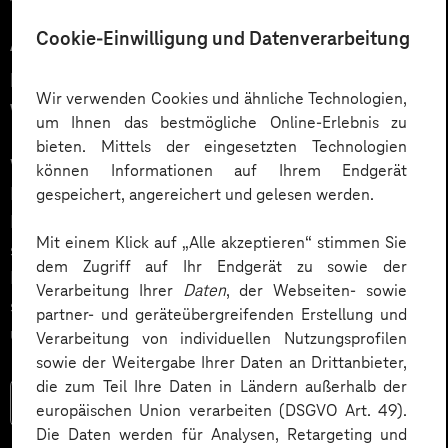
12.03.2026
Cookie-Einwilligung und Datenverarbeitung
Automatisiert gedacht,
menschlich gewünscht: Die
Wir verwenden Cookies und ähnliche Technologien,
Wahrheit über KI im Kundendialog
um Ihnen das bestmögliche Online-Erlebnis zu
bieten. Mittels der eingesetzten Technologien
Wie gelingt Conversational AI wirklich – jenseits von
können Informationen auf Ihrem Endgerät
Hype und „Magic Button“? Im Podcast erklärt Dr.
gespeichert, angereichert und gelesen werden.
Laura Dreessen, warum erfolgreiche KI‑Dialogsysteme
Mit einem Klick auf „Alle akzeptieren“ stimmen Sie
strategische Beratung, gutes UX‑Design, klare
dem Zugriff auf Ihr Endgerät zu sowie der
Prozesse und realistische Erwartungen brauchen. Ein
Verarbeitung Ihrer
Daten
, der Webseiten- sowie
spannender Blick auf das Zusammenspiel von Mensch
partner- und geräteübergreifenden Erstellung und
und KI.
Verarbeitung von individuellen Nutzungsprofilen
sowie der Weitergabe Ihrer Daten an Drittanbieter,
die zum Teil Ihre Daten in Ländern außerhalb der
Mehr lesen
europäischen Union verarbeiten (DSGVO Art. 49).
Die Daten werden für Analysen, Retargeting und