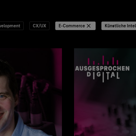
velopment
CX/UX
E-Commerce
Künstliche Intel