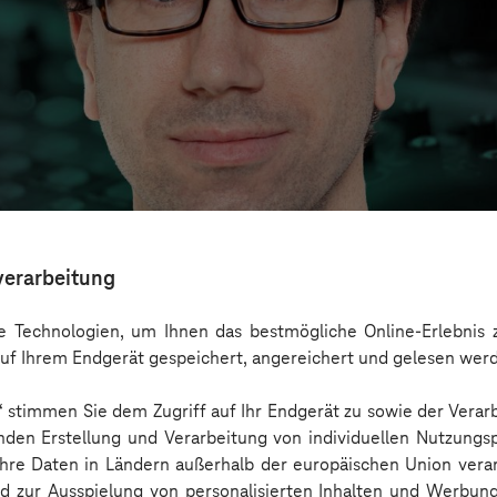
verarbeitung
 Technologien, um Ihnen das bestmögliche Online-Erlebnis z
uf Ihrem Endgerät gespeichert, angereichert und gelesen wer
n“ stimmen Sie dem Zugriff auf Ihr Endgerät zu sowie der Verar
ckt: Use Cases, Chancen und gesellschaftliche
nden Erstellung und Verarbeitung von individuellen Nutzungsp
 Ihre Daten in Ländern außerhalb der europäischen Union ver
nd zur Ausspielung von personalisierten Inhalten und Werbu