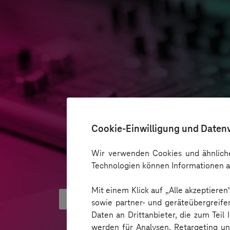
Cookie-Einwilligung und Daten
Wir verwenden Cookies und ähnliche
Technologien können Informationen a
Mit einem Klick auf „Alle akzeptiere
Was hinter AI Smart Glasses ste
sowie partner- und geräteübergreife
Daten an Drittanbieter, die zum Teil
werden für Analysen, Retargeting u