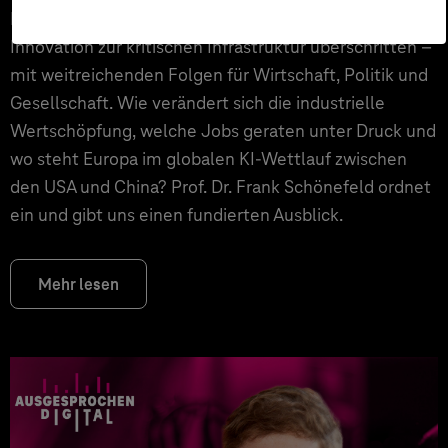
Künstliche Intelligenz hat die Schwelle von der
Innovation zur kritischen Infrastruktur überschritten –
mit weitreichenden Folgen für Wirtschaft, Politik und
Gesellschaft. Wie verändert sich die industrielle
Wertschöpfung, welche Jobs geraten unter Druck und
wo steht Europa im globalen KI-Wettlauf zwischen
den USA und China? Prof. Dr. Frank Schönefeld ordnet
ein und gibt uns einen fundierten Ausblick.
Mehr lesen