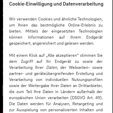
Cookie-Einwilligung und Datenverarbeitung
menschlich gewünscht: Die
Wahrheit über KI im Kundendialog
Wir verwenden Cookies und ähnliche Technologien,
um Ihnen das bestmögliche Online-Erlebnis zu
Wie gelingt Conversational AI wirklich – jenseits von
bieten. Mittels der eingesetzten Technologien
können Informationen auf Ihrem Endgerät
Hype und „Magic Button“? Im Podcast erklärt Dr.
gespeichert, angereichert und gelesen werden.
Laura Dreessen, warum erfolgreiche KI‑Dialogsysteme
strategische Beratung, gutes UX‑Design, klare
Mit einem Klick auf „Alle akzeptieren“ stimmen Sie
Prozesse und realistische Erwartungen brauchen. Ein
dem Zugriff auf Ihr Endgerät zu sowie der
spannender Blick auf das Zusammenspiel von Mensch
Verarbeitung Ihrer
Daten
, der Webseiten- sowie
und KI.
partner- und geräteübergreifenden Erstellung und
Verarbeitung von individuellen Nutzungsprofilen
sowie der Weitergabe Ihrer Daten an Drittanbieter,
Mehr lesen
die zum Teil Ihre Daten in Ländern außerhalb der
europäischen Union verarbeiten (DSGVO Art. 49).
Die Daten werden für Analysen, Retargeting und
zur Ausspielung von personalisierten Inhalten und