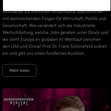
Künstliche Intelligenz hat die Schwelle von der
Innovation zur kritischen Infrastruktur überschritten –
mit weitreichenden Folgen für Wirtschaft, Politik und
Gesellschaft. Wie verändert sich die industrielle
Wertschöpfung, welche Jobs geraten unter Druck und
wo steht Europa im globalen KI-Wettlauf zwischen
den USA und China? Prof. Dr. Frank Schönefeld ordnet
ein und gibt uns einen fundierten Ausblick.
Mehr lesen