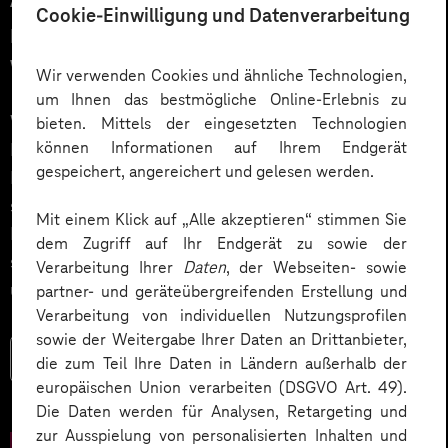
Cookie-Einwilligung und Datenverarbeitung
menschlich gewünscht: Die
Wahrheit über KI im Kundendialog
Wir verwenden Cookies und ähnliche Technologien,
um Ihnen das bestmögliche Online-Erlebnis zu
Wie gelingt Conversational AI wirklich – jenseits von
bieten. Mittels der eingesetzten Technologien
können Informationen auf Ihrem Endgerät
Hype und „Magic Button“? Im Podcast erklärt Dr.
gespeichert, angereichert und gelesen werden.
Laura Dreessen, warum erfolgreiche KI‑Dialogsysteme
strategische Beratung, gutes UX‑Design, klare
Mit einem Klick auf „Alle akzeptieren“ stimmen Sie
Prozesse und realistische Erwartungen brauchen. Ein
dem Zugriff auf Ihr Endgerät zu sowie der
spannender Blick auf das Zusammenspiel von Mensch
Verarbeitung Ihrer
Daten
, der Webseiten- sowie
und KI.
partner- und geräteübergreifenden Erstellung und
Verarbeitung von individuellen Nutzungsprofilen
sowie der Weitergabe Ihrer Daten an Drittanbieter,
Mehr lesen
die zum Teil Ihre Daten in Ländern außerhalb der
europäischen Union verarbeiten (DSGVO Art. 49).
Die Daten werden für Analysen, Retargeting und
zur Ausspielung von personalisierten Inhalten und