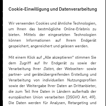
12.03.2026
Cookie-Einwilligung und Datenverarbeitung
Automatisiert gedacht,
menschlich gewünscht: Die
Wir verwenden Cookies und ähnliche Technologien,
Wahrheit über KI im Kundendialog
um Ihnen das bestmögliche Online-Erlebnis zu
bieten. Mittels der eingesetzten Technologien
Wie gelingt Conversational AI wirklich – jenseits von
können Informationen auf Ihrem Endgerät
Hype und „Magic Button“? Im Podcast erklärt Dr.
gespeichert, angereichert und gelesen werden.
Laura Dreessen, warum erfolgreiche KI‑Dialogsysteme
Mit einem Klick auf „Alle akzeptieren“ stimmen Sie
strategische Beratung, gutes UX‑Design, klare
dem Zugriff auf Ihr Endgerät zu sowie der
Prozesse und realistische Erwartungen brauchen. Ein
Verarbeitung Ihrer
Daten
, der Webseiten- sowie
spannender Blick auf das Zusammenspiel von Mensch
partner- und geräteübergreifenden Erstellung und
und KI.
Verarbeitung von individuellen Nutzungsprofilen
sowie der Weitergabe Ihrer Daten an Drittanbieter,
die zum Teil Ihre Daten in Ländern außerhalb der
Mehr lesen
europäischen Union verarbeiten (DSGVO Art. 49).
Die Daten werden für Analysen, Retargeting und