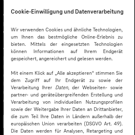
12.03.2026
Cookie-Einwilligung und Datenverarbeitung
Automatisiert gedacht,
menschlich gewünscht: Die
Wir verwenden Cookies und ähnliche Technologien,
Wahrheit über KI im Kundendialog
um Ihnen das bestmögliche Online-Erlebnis zu
bieten. Mittels der eingesetzten Technologien
Wie gelingt Conversational AI wirklich – jenseits von
können Informationen auf Ihrem Endgerät
Hype und „Magic Button“? Im Podcast erklärt Dr.
gespeichert, angereichert und gelesen werden.
Laura Dreessen, warum erfolgreiche KI‑Dialogsysteme
Mit einem Klick auf „Alle akzeptieren“ stimmen Sie
strategische Beratung, gutes UX‑Design, klare
dem Zugriff auf Ihr Endgerät zu sowie der
Prozesse und realistische Erwartungen brauchen. Ein
Verarbeitung Ihrer
Daten
, der Webseiten- sowie
spannender Blick auf das Zusammenspiel von Mensch
partner- und geräteübergreifenden Erstellung und
und KI.
Verarbeitung von individuellen Nutzungsprofilen
sowie der Weitergabe Ihrer Daten an Drittanbieter,
die zum Teil Ihre Daten in Ländern außerhalb der
Mehr lesen
europäischen Union verarbeiten (DSGVO Art. 49).
Die Daten werden für Analysen, Retargeting und