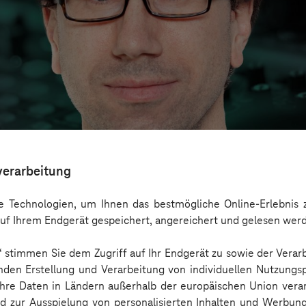
verarbeitung
 Technologien, um Ihnen das bestmögliche Online-Erlebnis z
uf Ihrem Endgerät gespeichert, angereichert und gelesen wer
n“ stimmen Sie dem Zugriff auf Ihr Endgerät zu sowie der Verar
ckt: Use Cases, Chancen und gesellschaftliche
nden Erstellung und Verarbeitung von individuellen Nutzungsp
 Ihre Daten in Ländern außerhalb der europäischen Union ver
nd zur Ausspielung von personalisierten Inhalten und Werbu