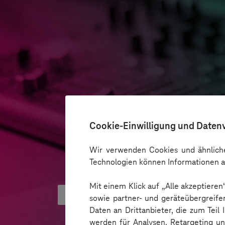
Cookie-Einwilligung und Daten
Wir verwenden Cookies und ähnliche
Technologien können Informationen a
Mit einem Klick auf „Alle akzeptiere
Was hinter AI Smart Glasses ste
sowie partner- und geräteübergreife
Daten an Drittanbieter, die zum Teil
werden für Analysen, Retargeting u