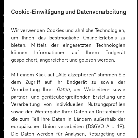
12.03.2026
Cookie-Einwilligung und Datenverarbeitung
Automatisiert gedacht,
menschlich gewünscht: Die
Wir verwenden Cookies und ähnliche Technologien,
Wahrheit über KI im Kundendialog
um Ihnen das bestmögliche Online-Erlebnis zu
bieten. Mittels der eingesetzten Technologien
Wie gelingt Conversational AI wirklich – jenseits von
können Informationen auf Ihrem Endgerät
Hype und „Magic Button“? Im Podcast erklärt Dr.
gespeichert, angereichert und gelesen werden.
Laura Dreessen, warum erfolgreiche KI‑Dialogsysteme
Mit einem Klick auf „Alle akzeptieren“ stimmen Sie
strategische Beratung, gutes UX‑Design, klare
dem Zugriff auf Ihr Endgerät zu sowie der
Prozesse und realistische Erwartungen brauchen. Ein
Verarbeitung Ihrer
Daten
, der Webseiten- sowie
spannender Blick auf das Zusammenspiel von Mensch
partner- und geräteübergreifenden Erstellung und
und KI.
Verarbeitung von individuellen Nutzungsprofilen
sowie der Weitergabe Ihrer Daten an Drittanbieter,
die zum Teil Ihre Daten in Ländern außerhalb der
Mehr lesen
europäischen Union verarbeiten (DSGVO Art. 49).
Die Daten werden für Analysen, Retargeting und