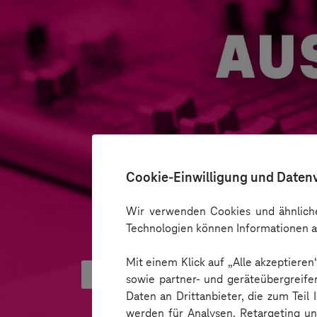
Cookie-Einwilligung und Daten
Wir verwenden Cookies und ähnliche
Technologien können Informationen a
Mit einem Klick auf „Alle akzeptiere
Vernetzt euch! Mit dem Smart S
sowie partner- und geräteübergreife
Daten an Drittanbieter, die zum Teil
werden für Analysen, Retargeting u