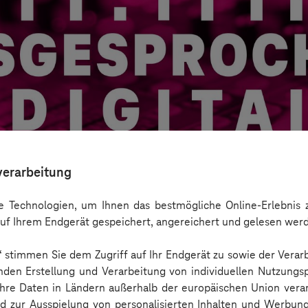
verarbeitung
 Technologien, um Ihnen das bestmögliche Online-Erlebnis z
uf Ihrem Endgerät gespeichert, angereichert und gelesen wer
n“ stimmen Sie dem Zugriff auf Ihr Endgerät zu sowie der Verar
ystems Hub zukunftsfähige IoT-Lösungen entw
nden Erstellung und Verarbeitung von individuellen Nutzungsp
 Ihre Daten in Ländern außerhalb der europäischen Union ver
nd zur Ausspielung von personalisierten Inhalten und Werbu