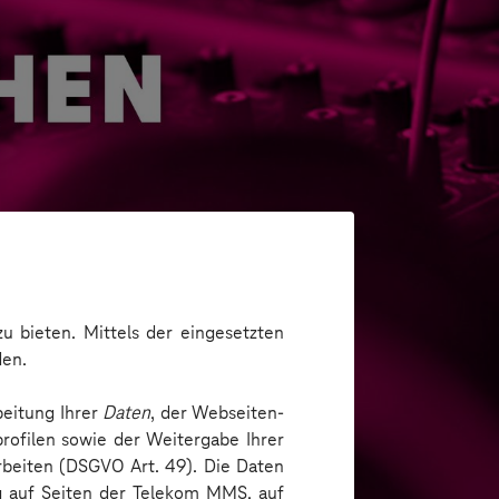
u bieten. Mittels der eingesetzten
den.
beitung Ihrer
Daten
, der Webseiten-
ickeln
rofilen sowie der Weitergabe Ihrer
arbeiten (DSGVO Art. 49). Die Daten
ng auf Seiten der Telekom MMS, auf