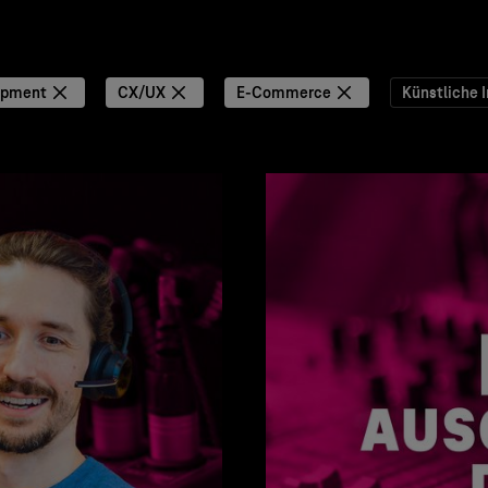
opment
CX/UX
E-Commerce
Künstliche I