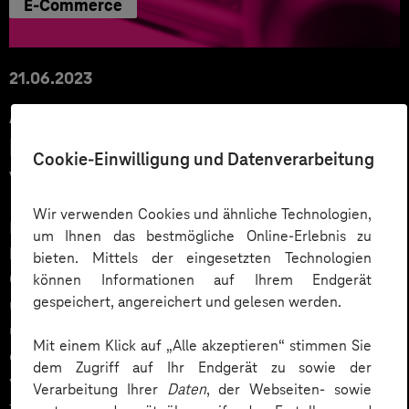
E-Commerce
21.06.2023
ARNO Werkzeuge überzeugt mit
B2B-Onlineshop – über UX, agiles
Cookie-Einwilligung und Datenverarbeitung
Vorgehen und Prozessoptimierung
Wir verwenden Cookies und ähnliche Technologien,
Im Jahr 2023 ist ein Online-Shop als leicht zu
um Ihnen das bestmögliche Online-Erlebnis zu
bedienendes Self-Service-Portal auch für das B2B-
bieten. Mittels der eingesetzten Technologien
Geschäft von mittelständischen Industriebetrieben
können Informationen auf Ihrem Endgerät
gespeichert, angereichert und gelesen werden.
unverzichtbar. Denn er sichert die Zukunftsfähigkeit
und erleichtert die Kundenbeziehungen enorm. Durch
Mit einem Klick auf „Alle akzeptieren“ stimmen Sie
einen optimierten Shop werden Sales-Prozesse
dem Zugriff auf Ihr Endgerät zu sowie der
vereinfacht und den Mitarbeitenden bleibt mehr Zeit
Verarbeitung Ihrer
Daten
, der Webseiten- sowie
für einen persönlichen Kundenservice.