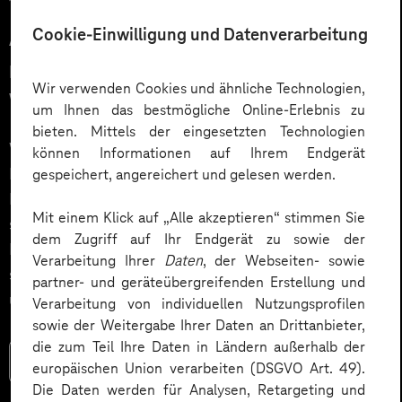
12.03.2026
Cookie-Einwilligung und Datenverarbeitung
Automatisiert gedacht,
menschlich gewünscht: Die
Wir verwenden Cookies und ähnliche Technologien,
Wahrheit über KI im Kundendialog
um Ihnen das bestmögliche Online-Erlebnis zu
bieten. Mittels der eingesetzten Technologien
Wie gelingt Conversational AI wirklich – jenseits von
können Informationen auf Ihrem Endgerät
Hype und „Magic Button“? Im Podcast erklärt Dr.
gespeichert, angereichert und gelesen werden.
Laura Dreessen, warum erfolgreiche KI‑Dialogsysteme
Mit einem Klick auf „Alle akzeptieren“ stimmen Sie
strategische Beratung, gutes UX‑Design, klare
dem Zugriff auf Ihr Endgerät zu sowie der
Prozesse und realistische Erwartungen brauchen. Ein
Verarbeitung Ihrer
Daten
, der Webseiten- sowie
spannender Blick auf das Zusammenspiel von Mensch
partner- und geräteübergreifenden Erstellung und
und KI.
Verarbeitung von individuellen Nutzungsprofilen
sowie der Weitergabe Ihrer Daten an Drittanbieter,
die zum Teil Ihre Daten in Ländern außerhalb der
Mehr lesen
europäischen Union verarbeiten (DSGVO Art. 49).
Die Daten werden für Analysen, Retargeting und