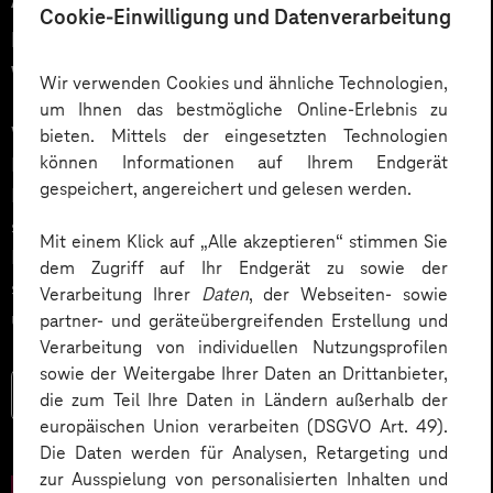
Cookie-Einwilligung und Datenverarbeitung
menschlich gewünscht: Die
Wahrheit über KI im Kundendialog
Wir verwenden Cookies und ähnliche Technologien,
um Ihnen das bestmögliche Online-Erlebnis zu
Wie gelingt Conversational AI wirklich – jenseits von
bieten. Mittels der eingesetzten Technologien
können Informationen auf Ihrem Endgerät
Hype und „Magic Button“? Im Podcast erklärt Dr.
gespeichert, angereichert und gelesen werden.
Laura Dreessen, warum erfolgreiche KI‑Dialogsysteme
strategische Beratung, gutes UX‑Design, klare
Mit einem Klick auf „Alle akzeptieren“ stimmen Sie
Prozesse und realistische Erwartungen brauchen. Ein
dem Zugriff auf Ihr Endgerät zu sowie der
spannender Blick auf das Zusammenspiel von Mensch
Verarbeitung Ihrer
Daten
, der Webseiten- sowie
und KI.
partner- und geräteübergreifenden Erstellung und
Verarbeitung von individuellen Nutzungsprofilen
sowie der Weitergabe Ihrer Daten an Drittanbieter,
Mehr lesen
die zum Teil Ihre Daten in Ländern außerhalb der
europäischen Union verarbeiten (DSGVO Art. 49).
Die Daten werden für Analysen, Retargeting und
zur Ausspielung von personalisierten Inhalten und