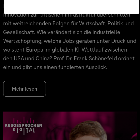
Künstliche Intelligenz hat die Schwelle von der
Innovation zur kritischen Infrastruktur überschritten –
mit weitreichenden Folgen für Wirtschaft, Politik und
Gesellschaft. Wie verändert sich die industrielle
Wertschöpfung, welche Jobs geraten unter Druck und
wo steht Europa im globalen KI-Wettlauf zwischen
den USA und China? Prof. Dr. Frank Schönefeld ordnet
ein und gibt uns einen fundierten Ausblick.
Mehr lesen