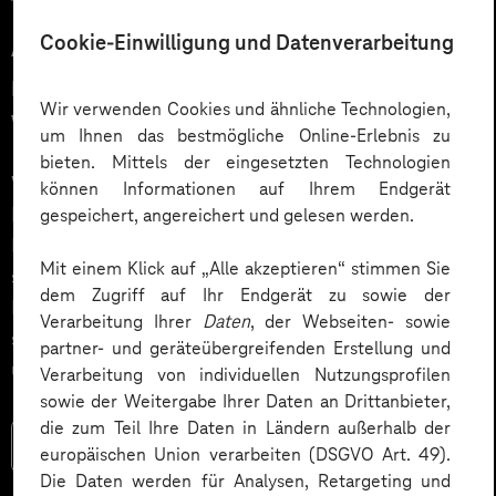
12.03.2026
Cookie-Einwilligung und Datenverarbeitung
Automatisiert gedacht,
menschlich gewünscht: Die
Wir verwenden Cookies und ähnliche Technologien,
Wahrheit über KI im Kundendialog
um Ihnen das bestmögliche Online-Erlebnis zu
bieten. Mittels der eingesetzten Technologien
Wie gelingt Conversational AI wirklich – jenseits von
können Informationen auf Ihrem Endgerät
Hype und „Magic Button“? Im Podcast erklärt Dr.
gespeichert, angereichert und gelesen werden.
Laura Dreessen, warum erfolgreiche KI‑Dialogsysteme
Mit einem Klick auf „Alle akzeptieren“ stimmen Sie
strategische Beratung, gutes UX‑Design, klare
dem Zugriff auf Ihr Endgerät zu sowie der
Prozesse und realistische Erwartungen brauchen. Ein
Verarbeitung Ihrer
Daten
, der Webseiten- sowie
spannender Blick auf das Zusammenspiel von Mensch
partner- und geräteübergreifenden Erstellung und
und KI.
Verarbeitung von individuellen Nutzungsprofilen
sowie der Weitergabe Ihrer Daten an Drittanbieter,
die zum Teil Ihre Daten in Ländern außerhalb der
Mehr lesen
europäischen Union verarbeiten (DSGVO Art. 49).
Die Daten werden für Analysen, Retargeting und