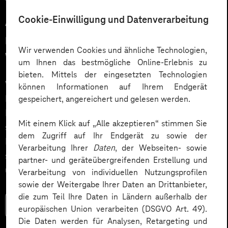
12.03.2026
Cookie-Einwilligung und Datenverarbeitung
Automatisiert gedacht,
menschlich gewünscht: Die
Wir verwenden Cookies und ähnliche Technologien,
Wahrheit über KI im Kundendialog
um Ihnen das bestmögliche Online-Erlebnis zu
bieten. Mittels der eingesetzten Technologien
Wie gelingt Conversational AI wirklich – jenseits von
können Informationen auf Ihrem Endgerät
Hype und „Magic Button“? Im Podcast erklärt Dr.
gespeichert, angereichert und gelesen werden.
Laura Dreessen, warum erfolgreiche KI‑Dialogsysteme
Mit einem Klick auf „Alle akzeptieren“ stimmen Sie
strategische Beratung, gutes UX‑Design, klare
dem Zugriff auf Ihr Endgerät zu sowie der
Prozesse und realistische Erwartungen brauchen. Ein
Verarbeitung Ihrer
Daten
, der Webseiten- sowie
spannender Blick auf das Zusammenspiel von Mensch
partner- und geräteübergreifenden Erstellung und
und KI.
Verarbeitung von individuellen Nutzungsprofilen
sowie der Weitergabe Ihrer Daten an Drittanbieter,
die zum Teil Ihre Daten in Ländern außerhalb der
Mehr lesen
europäischen Union verarbeiten (DSGVO Art. 49).
Die Daten werden für Analysen, Retargeting und