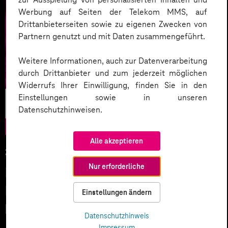
Werbung auf Seiten der Telekom MMS, auf
Drittanbieterseiten sowie zu eigenen Zwecken von
Partnern genutzt und mit Daten zusammengeführt.
Weitere Informationen, auch zur Datenverarbeitung
durch Drittanbieter und zum jederzeit möglichen
Widerrufs Ihrer Einwilligung, finden Sie in den
Agile Work &
Einstellungen sowie in unseren
Datenschutzhinweisen.
Culture
Alle akzeptieren
29.08.2023
Nur erforderliche
Non-Desk-Worker dank digitaler
Mitarbeiter-Kommunikation
Einstellungen ändern
besser einbinden
Datenschutzhinweis
Impressum