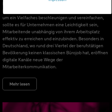
In einer modernen Arbeitswelt, in der digitale
Prozesse die Zusammenarbeit und Kommunikation
um ein Vielfaches beschleunigen und vereinfachen,
sollte es für Unternehmen eine Leichtigkeit sein,
Mitarbeitende unabhängig von ihrem Arbeitsplatz
effektiv zu erreichen und einzubinden. Besonders in
Deutschland, wo rund drei Viertel der berufstätigen
Bevölkerung keinen klassischen Bürojob hat, eröffnen
digitale Kanäle neue Wege der
Mitarbeiterkommunikation.
Mehr lesen