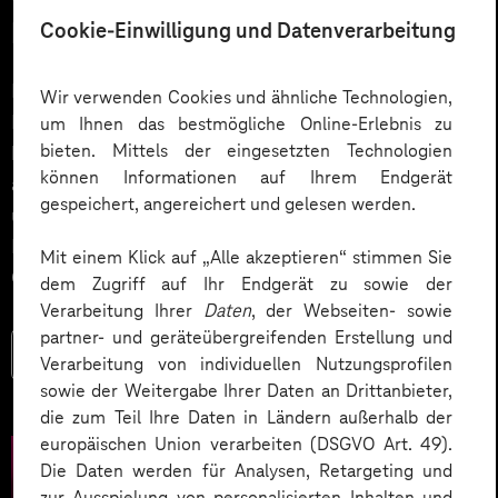
Lösungen entwickeln
Cookie-Einwilligung und Datenverarbeitung
Ein Podcast über ein lebendiges Netzwerk und die
Wir verwenden Cookies und ähnliche Technologien,
Förderung von Innovationen im IoT-Umfeld. Wie
um Ihnen das bestmögliche Online-Erlebnis zu
bieten. Mittels der eingesetzten Technologien
können Industrieunternehmen ihre Marktposition
können Informationen auf Ihrem Endgerät
ausbauen und Innovationspotenziale ausschöpfen,
gespeichert, angereichert und gelesen werden.
unabhängig von Unternehmensgröße oder
Kompetenz? Indem sie sich zusammenschließen und
Mit einem Klick auf „Alle akzeptieren“ stimmen Sie
Co-Innovationen strategisch fördern.
dem Zugriff auf Ihr Endgerät zu sowie der
Verarbeitung Ihrer
Daten
, der Webseiten- sowie
partner- und geräteübergreifenden Erstellung und
Mehr lesen
Verarbeitung von individuellen Nutzungsprofilen
sowie der Weitergabe Ihrer Daten an Drittanbieter,
die zum Teil Ihre Daten in Ländern außerhalb der
europäischen Union verarbeiten (DSGVO Art. 49).
Die Daten werden für Analysen, Retargeting und
zur Ausspielung von personalisierten Inhalten und