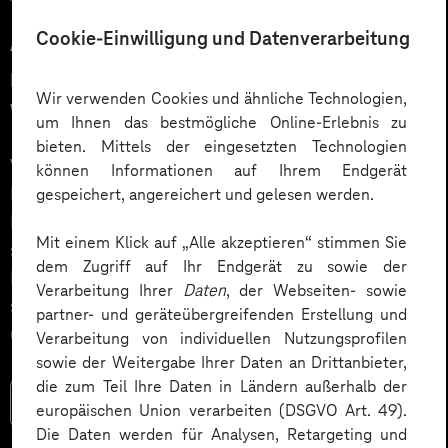
12.03.2026
Cookie-Einwilligung und Datenverarbeitung
Automatisiert gedacht,
menschlich gewünscht: Die
Wir verwenden Cookies und ähnliche Technologien,
Wahrheit über KI im Kundendialog
um Ihnen das bestmögliche Online-Erlebnis zu
bieten. Mittels der eingesetzten Technologien
Wie gelingt Conversational AI wirklich – jenseits von
können Informationen auf Ihrem Endgerät
Hype und „Magic Button“? Im Podcast erklärt Dr.
gespeichert, angereichert und gelesen werden.
Laura Dreessen, warum erfolgreiche KI‑Dialogsysteme
Mit einem Klick auf „Alle akzeptieren“ stimmen Sie
strategische Beratung, gutes UX‑Design, klare
dem Zugriff auf Ihr Endgerät zu sowie der
Prozesse und realistische Erwartungen brauchen. Ein
Verarbeitung Ihrer
Daten
, der Webseiten- sowie
spannender Blick auf das Zusammenspiel von Mensch
partner- und geräteübergreifenden Erstellung und
und KI.
Verarbeitung von individuellen Nutzungsprofilen
sowie der Weitergabe Ihrer Daten an Drittanbieter,
die zum Teil Ihre Daten in Ländern außerhalb der
Mehr lesen
europäischen Union verarbeiten (DSGVO Art. 49).
Die Daten werden für Analysen, Retargeting und