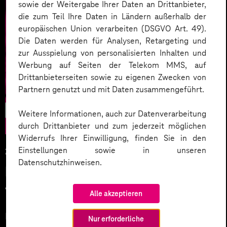
sowie der Weitergabe Ihrer Daten an Drittanbieter,
die zum Teil Ihre Daten in Ländern außerhalb der
europäischen Union verarbeiten (DSGVO Art. 49).
Die Daten werden für Analysen, Retargeting und
zur Ausspielung von personalisierten Inhalten und
Werbung auf Seiten der Telekom MMS, auf
Drittanbieterseiten sowie zu eigenen Zwecken von
Partnern genutzt und mit Daten zusammengeführt.
CX/UX
Weitere Informationen, auch zur Datenverarbeitung
durch Drittanbieter und zum jederzeit möglichen
Widerrufs Ihrer Einwilligung, finden Sie in den
Einstellungen sowie in unseren
28.04.2023
Datenschutzhinweisen.
Digitale Barrierefreiheit leben –
für eine inklusive UX
Alle akzeptieren
In Deutschland gibt es 8 Millionen Menschen, die eine
Nur erforderliche