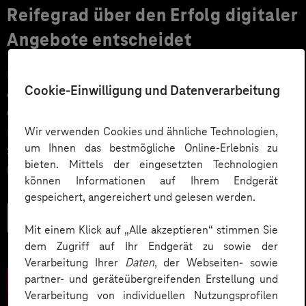
Reifegrad über den Erfolg digitaler
Angebote entscheidet
Der erste Eindruck zählt. Auch bei digitalen Angeboten
Cookie-Einwilligung und Datenverarbeitung
entscheiden die Bedienbarkeit, Nutzerführung und
Gestaltung innerhalb kurzer Zeit darüber, welche
Wir verwenden Cookies und ähnliche Technologien,
Erfahrungen die Nutzer*innen mit dem Produkt oder
um Ihnen das bestmögliche Online-Erlebnis zu
Service machen. Ist die Meinung dabei einmal gefällt,
bieten. Mittels der eingesetzten Technologien
lässt sie sich so schnell nicht wieder korrigieren.
können Informationen auf Ihrem Endgerät
gespeichert, angereichert und gelesen werden.
Mehr lesen
Mit einem Klick auf „Alle akzeptieren“ stimmen Sie
dem Zugriff auf Ihr Endgerät zu sowie der
Verarbeitung Ihrer
Daten
, der Webseiten- sowie
partner- und geräteübergreifenden Erstellung und
Verarbeitung von individuellen Nutzungsprofilen