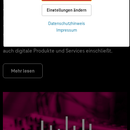
Schwerbehinderung haben. Darüber hinaus gibt es
viele Menschen, die eine körperliche oder geistige
Einstellungen ändern
Beeinträchtigung aufgrund ihres Alters haben oder
Datenschutzhinweis
temporär beeinträchtigt sind. Sie alle wollen
Impressum
selbstverständlich am digitalen Leben teilhaben.
Barrierefreiheit ist demnach eine Anforderung, die
auch digitale Produkte und Services einschließt.
Mehr lesen