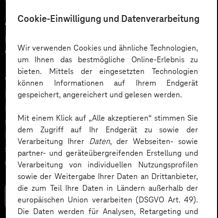
12.03.2026
Cookie-Einwilligung und Datenverarbeitung
Automatisiert gedacht,
menschlich gewünscht: Die
Wir verwenden Cookies und ähnliche Technologien,
Wahrheit über KI im Kundendialog
um Ihnen das bestmögliche Online-Erlebnis zu
bieten. Mittels der eingesetzten Technologien
Wie gelingt Conversational AI wirklich – jenseits von
können Informationen auf Ihrem Endgerät
Hype und „Magic Button“? Im Podcast erklärt Dr.
gespeichert, angereichert und gelesen werden.
Laura Dreessen, warum erfolgreiche KI‑Dialogsysteme
Mit einem Klick auf „Alle akzeptieren“ stimmen Sie
strategische Beratung, gutes UX‑Design, klare
dem Zugriff auf Ihr Endgerät zu sowie der
Prozesse und realistische Erwartungen brauchen. Ein
Verarbeitung Ihrer
Daten
, der Webseiten- sowie
spannender Blick auf das Zusammenspiel von Mensch
partner- und geräteübergreifenden Erstellung und
und KI.
Verarbeitung von individuellen Nutzungsprofilen
sowie der Weitergabe Ihrer Daten an Drittanbieter,
die zum Teil Ihre Daten in Ländern außerhalb der
Mehr lesen
europäischen Union verarbeiten (DSGVO Art. 49).
Die Daten werden für Analysen, Retargeting und