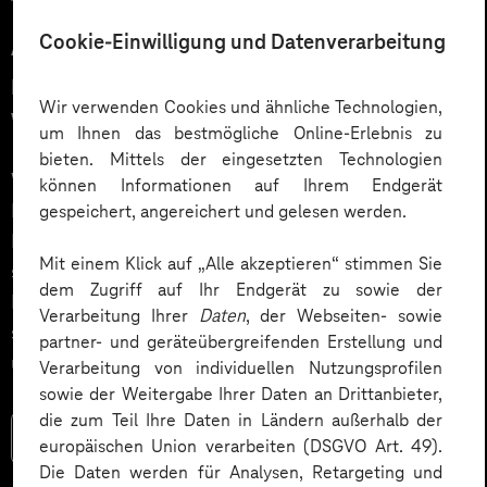
12.03.2026
Cookie-Einwilligung und Datenverarbeitung
Automatisiert gedacht,
menschlich gewünscht: Die
Wir verwenden Cookies und ähnliche Technologien,
Wahrheit über KI im Kundendialog
um Ihnen das bestmögliche Online-Erlebnis zu
bieten. Mittels der eingesetzten Technologien
Wie gelingt Conversational AI wirklich – jenseits von
können Informationen auf Ihrem Endgerät
Hype und „Magic Button“? Im Podcast erklärt Dr.
gespeichert, angereichert und gelesen werden.
Laura Dreessen, warum erfolgreiche KI‑Dialogsysteme
Mit einem Klick auf „Alle akzeptieren“ stimmen Sie
strategische Beratung, gutes UX‑Design, klare
dem Zugriff auf Ihr Endgerät zu sowie der
Prozesse und realistische Erwartungen brauchen. Ein
Verarbeitung Ihrer
Daten
, der Webseiten- sowie
spannender Blick auf das Zusammenspiel von Mensch
partner- und geräteübergreifenden Erstellung und
und KI.
Verarbeitung von individuellen Nutzungsprofilen
sowie der Weitergabe Ihrer Daten an Drittanbieter,
die zum Teil Ihre Daten in Ländern außerhalb der
Mehr lesen
europäischen Union verarbeiten (DSGVO Art. 49).
Die Daten werden für Analysen, Retargeting und