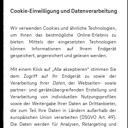
12.03.2026
Cookie-Einwilligung und Datenverarbeitung
Automatisiert gedacht,
menschlich gewünscht: Die
Wir verwenden Cookies und ähnliche Technologien,
Wahrheit über KI im Kundendialog
um Ihnen das bestmögliche Online-Erlebnis zu
bieten. Mittels der eingesetzten Technologien
Wie gelingt Conversational AI wirklich – jenseits von
können Informationen auf Ihrem Endgerät
Hype und „Magic Button“? Im Podcast erklärt Dr.
gespeichert, angereichert und gelesen werden.
Laura Dreessen, warum erfolgreiche KI‑Dialogsysteme
Mit einem Klick auf „Alle akzeptieren“ stimmen Sie
strategische Beratung, gutes UX‑Design, klare
dem Zugriff auf Ihr Endgerät zu sowie der
Prozesse und realistische Erwartungen brauchen. Ein
Verarbeitung Ihrer
Daten
, der Webseiten- sowie
spannender Blick auf das Zusammenspiel von Mensch
partner- und geräteübergreifenden Erstellung und
und KI.
Verarbeitung von individuellen Nutzungsprofilen
sowie der Weitergabe Ihrer Daten an Drittanbieter,
die zum Teil Ihre Daten in Ländern außerhalb der
Mehr lesen
europäischen Union verarbeiten (DSGVO Art. 49).
Die Daten werden für Analysen, Retargeting und