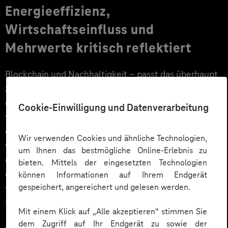
Energieeffizienz,
Wirtschaftseinfluss und
Mehrwerte kritisch reflektiert
Blockchain und Nachhaltigkeit – passt das überhaupt
zusammen? Als Klimakiller und Stromfresser kommt
die Technologie im aktuellen Diskurs oft schlecht weg,
Cookie-Einwilligung und Datenverarbeitung
vor allem wenn es um die Kryptowährung Bitcoin
geht. Wieso die Blockchain-Technologie trotzdem
Wir verwenden Cookies und ähnliche Technologien,
weiterhin auf dem Siegeszug ist und wie sie die
um Ihnen das bestmögliche Online-Erlebnis zu
digitale Transformation in der Wirtschaft sowie die
bieten. Mittels der eingesetzten Technologien
digitale Teilhabe in der Gesellschaft auch nachhaltig
können Informationen auf Ihrem Endgerät
gespeichert, angereichert und gelesen werden.
voranbringen kann, darum geht es in dieser Podcast-
Folge.
Mit einem Klick auf „Alle akzeptieren“ stimmen Sie
dem Zugriff auf Ihr Endgerät zu sowie der