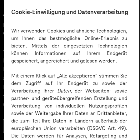
12.03.2026
Cookie-Einwilligung und Datenverarbeitung
Automatisiert gedacht,
menschlich gewünscht: Die
Wir verwenden Cookies und ähnliche Technologien,
Wahrheit über KI im Kundendialog
um Ihnen das bestmögliche Online-Erlebnis zu
bieten. Mittels der eingesetzten Technologien
Wie gelingt Conversational AI wirklich – jenseits von
können Informationen auf Ihrem Endgerät
Hype und „Magic Button“? Im Podcast erklärt Dr.
gespeichert, angereichert und gelesen werden.
Laura Dreessen, warum erfolgreiche KI‑Dialogsysteme
Mit einem Klick auf „Alle akzeptieren“ stimmen Sie
strategische Beratung, gutes UX‑Design, klare
dem Zugriff auf Ihr Endgerät zu sowie der
Prozesse und realistische Erwartungen brauchen. Ein
Verarbeitung Ihrer
Daten
, der Webseiten- sowie
spannender Blick auf das Zusammenspiel von Mensch
partner- und geräteübergreifenden Erstellung und
und KI.
Verarbeitung von individuellen Nutzungsprofilen
sowie der Weitergabe Ihrer Daten an Drittanbieter,
die zum Teil Ihre Daten in Ländern außerhalb der
Mehr lesen
europäischen Union verarbeiten (DSGVO Art. 49).
Die Daten werden für Analysen, Retargeting und