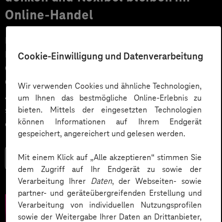
Online-Handel
Für Onlinehändler und Produzenten steht laut
Prognosen ein gutes Wachstumsjahr bevor.
Cookie-Einwilligung und Datenverarbeitung
Gleichzeitig werden die Kundenerwartungen an den E-
Commerce komplexer und die starren
Wir verwenden Cookies und ähnliche Technologien,
Architekturkonzepte monolithischer Shopsysteme
um Ihnen das bestmögliche Online-Erlebnis zu
stoßen an ihre Grenzen. Composable Commerce ist
bieten. Mittels der eingesetzten Technologien
können Informationen auf Ihrem Endgerät
das Buzzword der Stunde!
gespeichert, angereichert und gelesen werden.
Mit einem Klick auf „Alle akzeptieren“ stimmen Sie
Mehr lesen
dem Zugriff auf Ihr Endgerät zu sowie der
Verarbeitung Ihrer
Daten
, der Webseiten- sowie
partner- und geräteübergreifenden Erstellung und
Verarbeitung von individuellen Nutzungsprofilen
sowie der Weitergabe Ihrer Daten an Drittanbieter,