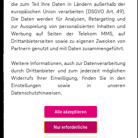
die zum Teil Ihre Daten in Ländern außerhalb der
europäischen Union verarbeiten (DSGVO Art. 49).
Die Daten werden für Analysen, Retargeting und
zur Ausspielung von personalisierten Inhalten und
Werbung auf Seiten der Telekom MMS, auf
Drittanbieterseiten sowie zu eigenen Zwecken von
Partnern genutzt und mit Daten zusammengeführt.
Business
Weitere Informationen, auch zur Datenverarbeitung
Development
durch Drittanbieter und zum jederzeit möglichen
Widerrufs Ihrer Einwilligung, finden Sie in den
Einstellungen sowie in unseren
18.12.2023
Datenschutzhinweisen.
Vernetzt euch! Mit dem Smart
Alle akzeptieren
Systems Hub zukunftsfähige IoT-
Lösungen entwickeln
Nur erforderliche