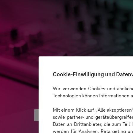
Cookie-Einwilligung und Daten
Wir verwenden Cookies und ähnliche
Technologien können Informationen a
Mit einem Klick auf „Alle akzeptiere
Was hinter AI Smart Glasses ste
sowie partner- und geräteübergreife
Daten an Drittanbieter, die zum Teil
werden für Analysen, Retargeting u