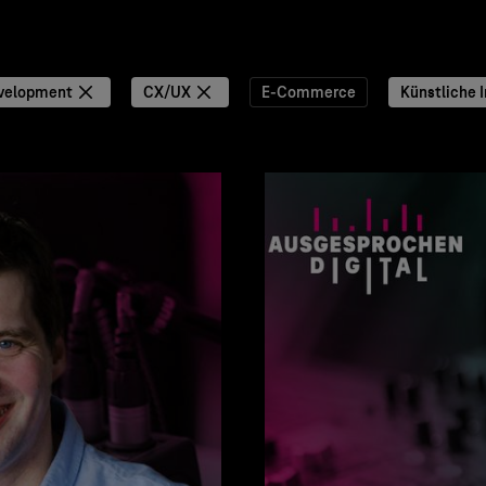
velopment
CX/UX
E-Commerce
Künstliche I