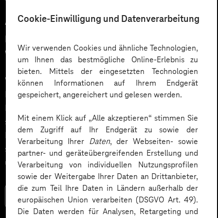
12.03.2026
Cookie-Einwilligung und Datenverarbeitung
Automatisiert gedacht,
menschlich gewünscht: Die
Wir verwenden Cookies und ähnliche Technologien,
Wahrheit über KI im Kundendialog
um Ihnen das bestmögliche Online-Erlebnis zu
bieten. Mittels der eingesetzten Technologien
Wie gelingt Conversational AI wirklich – jenseits von
können Informationen auf Ihrem Endgerät
Hype und „Magic Button“? Im Podcast erklärt Dr.
gespeichert, angereichert und gelesen werden.
Laura Dreessen, warum erfolgreiche KI‑Dialogsysteme
Mit einem Klick auf „Alle akzeptieren“ stimmen Sie
strategische Beratung, gutes UX‑Design, klare
dem Zugriff auf Ihr Endgerät zu sowie der
Prozesse und realistische Erwartungen brauchen. Ein
Verarbeitung Ihrer
Daten
, der Webseiten- sowie
spannender Blick auf das Zusammenspiel von Mensch
partner- und geräteübergreifenden Erstellung und
und KI.
Verarbeitung von individuellen Nutzungsprofilen
sowie der Weitergabe Ihrer Daten an Drittanbieter,
die zum Teil Ihre Daten in Ländern außerhalb der
Mehr lesen
europäischen Union verarbeiten (DSGVO Art. 49).
Die Daten werden für Analysen, Retargeting und