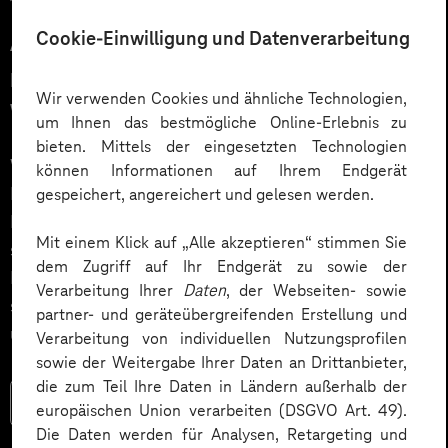
12.03.2026
Cookie-Einwilligung und Datenverarbeitung
Automatisiert gedacht,
menschlich gewünscht: Die
Wir verwenden Cookies und ähnliche Technologien,
Wahrheit über KI im Kundendialog
um Ihnen das bestmögliche Online-Erlebnis zu
bieten. Mittels der eingesetzten Technologien
Wie gelingt Conversational AI wirklich – jenseits von
können Informationen auf Ihrem Endgerät
Hype und „Magic Button“? Im Podcast erklärt Dr.
gespeichert, angereichert und gelesen werden.
Laura Dreessen, warum erfolgreiche KI‑Dialogsysteme
Mit einem Klick auf „Alle akzeptieren“ stimmen Sie
strategische Beratung, gutes UX‑Design, klare
dem Zugriff auf Ihr Endgerät zu sowie der
Prozesse und realistische Erwartungen brauchen. Ein
Verarbeitung Ihrer
Daten
, der Webseiten- sowie
spannender Blick auf das Zusammenspiel von Mensch
partner- und geräteübergreifenden Erstellung und
und KI.
Verarbeitung von individuellen Nutzungsprofilen
sowie der Weitergabe Ihrer Daten an Drittanbieter,
die zum Teil Ihre Daten in Ländern außerhalb der
Mehr lesen
europäischen Union verarbeiten (DSGVO Art. 49).
Die Daten werden für Analysen, Retargeting und