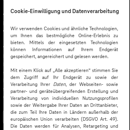
12.03.2026
Cookie-Einwilligung und Datenverarbeitung
Automatisiert gedacht,
menschlich gewünscht: Die
Wir verwenden Cookies und ähnliche Technologien,
Wahrheit über KI im Kundendialog
um Ihnen das bestmögliche Online-Erlebnis zu
bieten. Mittels der eingesetzten Technologien
Wie gelingt Conversational AI wirklich – jenseits von
können Informationen auf Ihrem Endgerät
Hype und „Magic Button“? Im Podcast erklärt Dr.
gespeichert, angereichert und gelesen werden.
Laura Dreessen, warum erfolgreiche KI‑Dialogsysteme
Mit einem Klick auf „Alle akzeptieren“ stimmen Sie
strategische Beratung, gutes UX‑Design, klare
dem Zugriff auf Ihr Endgerät zu sowie der
Prozesse und realistische Erwartungen brauchen. Ein
Verarbeitung Ihrer
Daten
, der Webseiten- sowie
spannender Blick auf das Zusammenspiel von Mensch
partner- und geräteübergreifenden Erstellung und
und KI.
Verarbeitung von individuellen Nutzungsprofilen
sowie der Weitergabe Ihrer Daten an Drittanbieter,
die zum Teil Ihre Daten in Ländern außerhalb der
Mehr lesen
europäischen Union verarbeiten (DSGVO Art. 49).
Die Daten werden für Analysen, Retargeting und