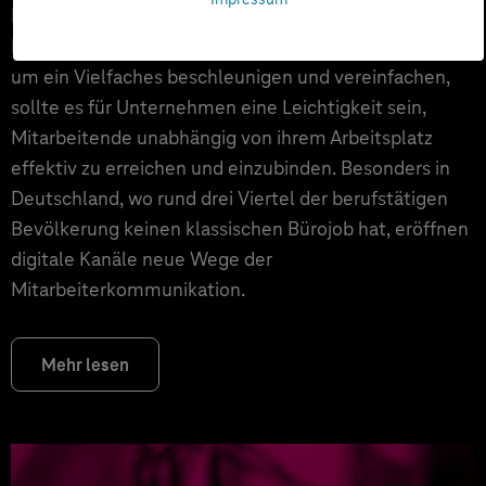
In einer modernen Arbeitswelt, in der digitale
Prozesse die Zusammenarbeit und Kommunikation
um ein Vielfaches beschleunigen und vereinfachen,
sollte es für Unternehmen eine Leichtigkeit sein,
Mitarbeitende unabhängig von ihrem Arbeitsplatz
effektiv zu erreichen und einzubinden. Besonders in
Deutschland, wo rund drei Viertel der berufstätigen
Bevölkerung keinen klassischen Bürojob hat, eröffnen
digitale Kanäle neue Wege der
Mitarbeiterkommunikation.
Mehr lesen