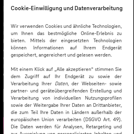
Lösungen entwickeln
Cookie-Einwilligung und Datenverarbeitung
Ein Podcast über ein lebendiges Netzwerk und die
Wir verwenden Cookies und ähnliche Technologien,
Förderung von Innovationen im IoT-Umfeld. Wie
um Ihnen das bestmögliche Online-Erlebnis zu
bieten. Mittels der eingesetzten Technologien
können Industrieunternehmen ihre Marktposition
können Informationen auf Ihrem Endgerät
ausbauen und Innovationspotenziale ausschöpfen,
gespeichert, angereichert und gelesen werden.
unabhängig von Unternehmensgröße oder
Kompetenz? Indem sie sich zusammenschließen und
Mit einem Klick auf „Alle akzeptieren“ stimmen Sie
Co-Innovationen strategisch fördern.
dem Zugriff auf Ihr Endgerät zu sowie der
Verarbeitung Ihrer
Daten
, der Webseiten- sowie
partner- und geräteübergreifenden Erstellung und
Mehr lesen
Verarbeitung von individuellen Nutzungsprofilen
sowie der Weitergabe Ihrer Daten an Drittanbieter,
die zum Teil Ihre Daten in Ländern außerhalb der
europäischen Union verarbeiten (DSGVO Art. 49).
Die Daten werden für Analysen, Retargeting und
zur Ausspielung von personalisierten Inhalten und