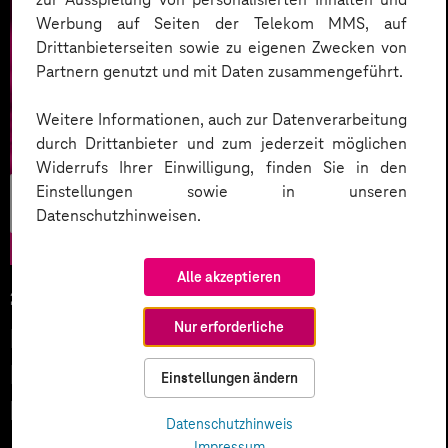
Werbung auf Seiten der Telekom MMS, auf
Drittanbieterseiten sowie zu eigenen Zwecken von
Partnern genutzt und mit Daten zusammengeführt.
Weitere Informationen, auch zur Datenverarbeitung
durch Drittanbieter und zum jederzeit möglichen
Widerrufs Ihrer Einwilligung, finden Sie in den
Agile Work &
Einstellungen sowie in unseren
Datenschutzhinweisen.
Culture
Alle akzeptieren
29.08.2023
Nur erforderliche
Non-Desk-Worker dank digitaler
Mitarbeiter-Kommunikation
Einstellungen ändern
besser einbinden
Datenschutzhinweis
Impressum