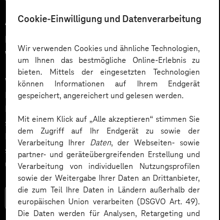
12.03.2026
Cookie-Einwilligung und Datenverarbeitung
Automatisiert gedacht,
menschlich gewünscht: Die
Wir verwenden Cookies und ähnliche Technologien,
Wahrheit über KI im Kundendialog
um Ihnen das bestmögliche Online-Erlebnis zu
bieten. Mittels der eingesetzten Technologien
Wie gelingt Conversational AI wirklich – jenseits von
können Informationen auf Ihrem Endgerät
Hype und „Magic Button“? Im Podcast erklärt Dr.
gespeichert, angereichert und gelesen werden.
Laura Dreessen, warum erfolgreiche KI‑Dialogsysteme
Mit einem Klick auf „Alle akzeptieren“ stimmen Sie
strategische Beratung, gutes UX‑Design, klare
dem Zugriff auf Ihr Endgerät zu sowie der
Prozesse und realistische Erwartungen brauchen. Ein
Verarbeitung Ihrer
Daten
, der Webseiten- sowie
spannender Blick auf das Zusammenspiel von Mensch
partner- und geräteübergreifenden Erstellung und
und KI.
Verarbeitung von individuellen Nutzungsprofilen
sowie der Weitergabe Ihrer Daten an Drittanbieter,
die zum Teil Ihre Daten in Ländern außerhalb der
Mehr lesen
europäischen Union verarbeiten (DSGVO Art. 49).
Die Daten werden für Analysen, Retargeting und