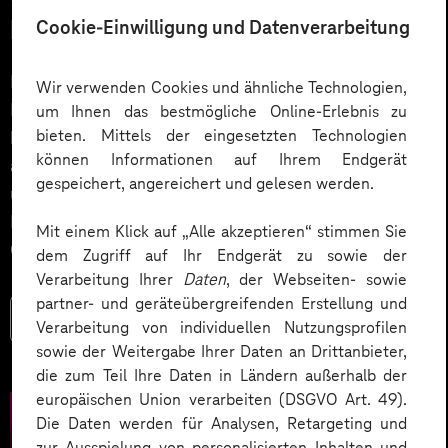
Lösungen entwickeln
Cookie-Einwilligung und Datenverarbeitung
Ein Podcast über ein lebendiges Netzwerk und die
Wir verwenden Cookies und ähnliche Technologien,
Förderung von Innovationen im IoT-Umfeld. Wie
um Ihnen das bestmögliche Online-Erlebnis zu
bieten. Mittels der eingesetzten Technologien
können Industrieunternehmen ihre Marktposition
können Informationen auf Ihrem Endgerät
ausbauen und Innovationspotenziale ausschöpfen,
gespeichert, angereichert und gelesen werden.
unabhängig von Unternehmensgröße oder
Kompetenz? Indem sie sich zusammenschließen und
Mit einem Klick auf „Alle akzeptieren“ stimmen Sie
Co-Innovationen strategisch fördern.
dem Zugriff auf Ihr Endgerät zu sowie der
Verarbeitung Ihrer
Daten
, der Webseiten- sowie
partner- und geräteübergreifenden Erstellung und
Mehr lesen
Verarbeitung von individuellen Nutzungsprofilen
sowie der Weitergabe Ihrer Daten an Drittanbieter,
die zum Teil Ihre Daten in Ländern außerhalb der
europäischen Union verarbeiten (DSGVO Art. 49).
Die Daten werden für Analysen, Retargeting und
zur Ausspielung von personalisierten Inhalten und