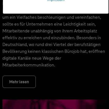
In einer modernen Arbeitswelt, in der digitale
Prozesse die Zusammenarbeit und Kommunikation
um ein Vielfaches beschleunigen und vereinfachen,
sollte es für Unternehmen eine Leichtigkeit sein,
Mitarbeitende unabhängig von ihrem Arbeitsplatz
effektiv zu erreichen und einzubinden. Besonders in
Deutschland, wo rund drei Viertel der berufstätigen
Bevölkerung keinen klassischen Bürojob hat, eröffnen
digitale Kanäle neue Wege der
Mitarbeiterkommunikation.
Mehr lesen