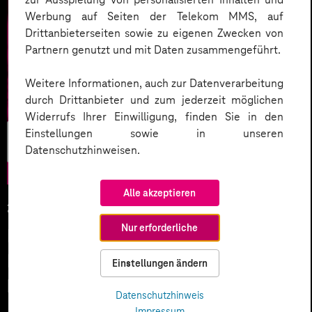
Werbung auf Seiten der Telekom MMS, auf
Drittanbieterseiten sowie zu eigenen Zwecken von
Partnern genutzt und mit Daten zusammengeführt.
Weitere Informationen, auch zur Datenverarbeitung
durch Drittanbieter und zum jederzeit möglichen
Widerrufs Ihrer Einwilligung, finden Sie in den
Agile Work &
Einstellungen sowie in unseren
Datenschutzhinweisen.
Culture
Alle akzeptieren
29.08.2023
Nur erforderliche
Non-Desk-Worker dank digitaler
Mitarbeiter-Kommunikation
Einstellungen ändern
besser einbinden
Datenschutzhinweis
Impressum