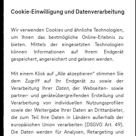
12.03.2026
Cookie-Einwilligung und Datenverarbeitung
Automatisiert gedacht,
menschlich gewünscht: Die
Wir verwenden Cookies und ähnliche Technologien,
Wahrheit über KI im Kundendialog
um Ihnen das bestmögliche Online-Erlebnis zu
bieten. Mittels der eingesetzten Technologien
Wie gelingt Conversational AI wirklich – jenseits von
können Informationen auf Ihrem Endgerät
Hype und „Magic Button“? Im Podcast erklärt Dr.
gespeichert, angereichert und gelesen werden.
Laura Dreessen, warum erfolgreiche KI‑Dialogsysteme
Mit einem Klick auf „Alle akzeptieren“ stimmen Sie
strategische Beratung, gutes UX‑Design, klare
dem Zugriff auf Ihr Endgerät zu sowie der
Prozesse und realistische Erwartungen brauchen. Ein
Verarbeitung Ihrer
Daten
, der Webseiten- sowie
spannender Blick auf das Zusammenspiel von Mensch
partner- und geräteübergreifenden Erstellung und
und KI.
Verarbeitung von individuellen Nutzungsprofilen
sowie der Weitergabe Ihrer Daten an Drittanbieter,
die zum Teil Ihre Daten in Ländern außerhalb der
Mehr lesen
europäischen Union verarbeiten (DSGVO Art. 49).
Die Daten werden für Analysen, Retargeting und