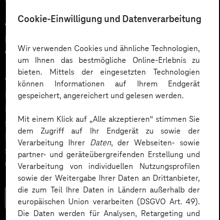
12.03.2026
Cookie-Einwilligung und Datenverarbeitung
Automatisiert gedacht,
menschlich gewünscht: Die
Wir verwenden Cookies und ähnliche Technologien,
Wahrheit über KI im Kundendialog
um Ihnen das bestmögliche Online-Erlebnis zu
bieten. Mittels der eingesetzten Technologien
Wie gelingt Conversational AI wirklich – jenseits von
können Informationen auf Ihrem Endgerät
Hype und „Magic Button“? Im Podcast erklärt Dr.
gespeichert, angereichert und gelesen werden.
Laura Dreessen, warum erfolgreiche KI‑Dialogsysteme
Mit einem Klick auf „Alle akzeptieren“ stimmen Sie
strategische Beratung, gutes UX‑Design, klare
dem Zugriff auf Ihr Endgerät zu sowie der
Prozesse und realistische Erwartungen brauchen. Ein
Verarbeitung Ihrer
Daten
, der Webseiten- sowie
spannender Blick auf das Zusammenspiel von Mensch
partner- und geräteübergreifenden Erstellung und
und KI.
Verarbeitung von individuellen Nutzungsprofilen
sowie der Weitergabe Ihrer Daten an Drittanbieter,
die zum Teil Ihre Daten in Ländern außerhalb der
Mehr lesen
europäischen Union verarbeiten (DSGVO Art. 49).
Die Daten werden für Analysen, Retargeting und