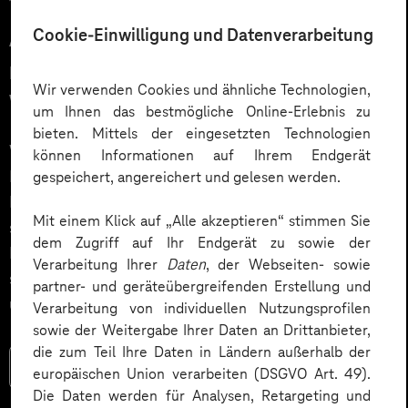
12.03.2026
Cookie-Einwilligung und Datenverarbeitung
Automatisiert gedacht,
menschlich gewünscht: Die
Wir verwenden Cookies und ähnliche Technologien,
Wahrheit über KI im Kundendialog
um Ihnen das bestmögliche Online-Erlebnis zu
bieten. Mittels der eingesetzten Technologien
Wie gelingt Conversational AI wirklich – jenseits von
können Informationen auf Ihrem Endgerät
Hype und „Magic Button“? Im Podcast erklärt Dr.
gespeichert, angereichert und gelesen werden.
Laura Dreessen, warum erfolgreiche KI‑Dialogsysteme
Mit einem Klick auf „Alle akzeptieren“ stimmen Sie
strategische Beratung, gutes UX‑Design, klare
dem Zugriff auf Ihr Endgerät zu sowie der
Prozesse und realistische Erwartungen brauchen. Ein
Verarbeitung Ihrer
Daten
, der Webseiten- sowie
spannender Blick auf das Zusammenspiel von Mensch
partner- und geräteübergreifenden Erstellung und
und KI.
Verarbeitung von individuellen Nutzungsprofilen
sowie der Weitergabe Ihrer Daten an Drittanbieter,
die zum Teil Ihre Daten in Ländern außerhalb der
Mehr lesen
europäischen Union verarbeiten (DSGVO Art. 49).
Die Daten werden für Analysen, Retargeting und