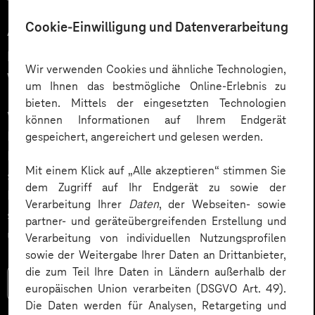
12.03.2026
Cookie-Einwilligung und Datenverarbeitung
Automatisiert gedacht,
menschlich gewünscht: Die
Wir verwenden Cookies und ähnliche Technologien,
Wahrheit über KI im Kundendialog
um Ihnen das bestmögliche Online-Erlebnis zu
bieten. Mittels der eingesetzten Technologien
Wie gelingt Conversational AI wirklich – jenseits von
können Informationen auf Ihrem Endgerät
Hype und „Magic Button“? Im Podcast erklärt Dr.
gespeichert, angereichert und gelesen werden.
Laura Dreessen, warum erfolgreiche KI‑Dialogsysteme
Mit einem Klick auf „Alle akzeptieren“ stimmen Sie
strategische Beratung, gutes UX‑Design, klare
dem Zugriff auf Ihr Endgerät zu sowie der
Prozesse und realistische Erwartungen brauchen. Ein
Verarbeitung Ihrer
Daten
, der Webseiten- sowie
spannender Blick auf das Zusammenspiel von Mensch
partner- und geräteübergreifenden Erstellung und
und KI.
Verarbeitung von individuellen Nutzungsprofilen
sowie der Weitergabe Ihrer Daten an Drittanbieter,
die zum Teil Ihre Daten in Ländern außerhalb der
Mehr lesen
europäischen Union verarbeiten (DSGVO Art. 49).
Die Daten werden für Analysen, Retargeting und