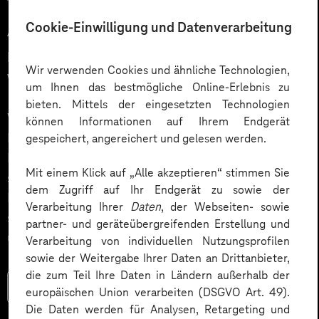
12.03.2026
Cookie-Einwilligung und Datenverarbeitung
Automatisiert gedacht,
menschlich gewünscht: Die
Wir verwenden Cookies und ähnliche Technologien,
Wahrheit über KI im Kundendialog
um Ihnen das bestmögliche Online-Erlebnis zu
bieten. Mittels der eingesetzten Technologien
Wie gelingt Conversational AI wirklich – jenseits von
können Informationen auf Ihrem Endgerät
Hype und „Magic Button“? Im Podcast erklärt Dr.
gespeichert, angereichert und gelesen werden.
Laura Dreessen, warum erfolgreiche KI‑Dialogsysteme
Mit einem Klick auf „Alle akzeptieren“ stimmen Sie
strategische Beratung, gutes UX‑Design, klare
dem Zugriff auf Ihr Endgerät zu sowie der
Prozesse und realistische Erwartungen brauchen. Ein
Verarbeitung Ihrer
Daten
, der Webseiten- sowie
spannender Blick auf das Zusammenspiel von Mensch
partner- und geräteübergreifenden Erstellung und
und KI.
Verarbeitung von individuellen Nutzungsprofilen
sowie der Weitergabe Ihrer Daten an Drittanbieter,
die zum Teil Ihre Daten in Ländern außerhalb der
Mehr lesen
europäischen Union verarbeiten (DSGVO Art. 49).
Die Daten werden für Analysen, Retargeting und