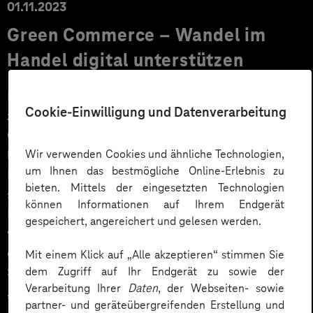
01.11.2023
Green Commerce – Wandel im
Handel digital unterstützen
Nachhaltigkeit und Handel – passt das überhaupt
Cookie-Einwilligung und Datenverarbeitung
zusammen? Gesetzliche Vorgaben von der EU, wie der
Green Deal, wurden dazu bereits verabschiedet und
beinhalten auch Richtlinien zur Kreislaufwirtschaft im
Wir verwenden Cookies und ähnliche Technologien,
um Ihnen das bestmögliche Online-Erlebnis zu
Handel. Dem gegenüber steht die Realität: Eine
bieten. Mittels der eingesetzten Technologien
steigende Nachfrage nach billig hergestellten
können Informationen auf Ihrem Endgerät
Produkten, wachsender Verpackungsmüll und immer
gespeichert, angereichert und gelesen werden.
wieder Missachtungen von Menschenrechten entlang
globaler Lieferketten. Um dieses kontroverse
Mit einem Klick auf „Alle akzeptieren“ stimmen Sie
Spannungsfeld geht es in der aktuellen Podcast-Folge
dem Zugriff auf Ihr Endgerät zu sowie der
Verarbeitung Ihrer
Daten
, der Webseiten- sowie
„Ausgesprochen digital“.
partner- und geräteübergreifenden Erstellung und