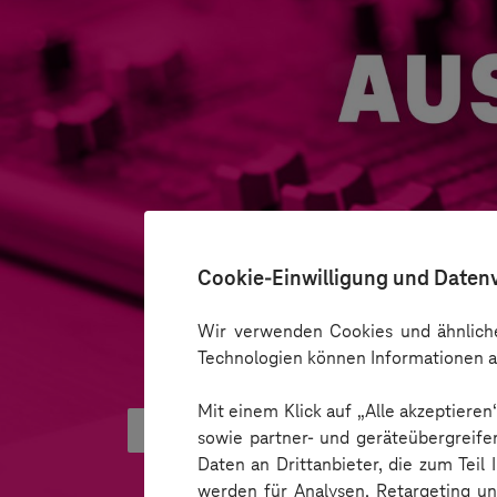
Cookie-Einwilligung und Daten
Wir verwenden Cookies und ähnliche
Technologien können Informationen a
Mit einem Klick auf „Alle akzeptiere
Vernetzt euch! Mit dem Smart S
sowie partner- und geräteübergreife
Daten an Drittanbieter, die zum Teil
werden für Analysen, Retargeting u