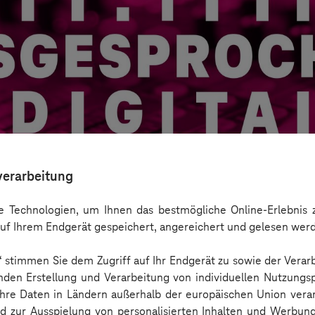
verarbeitung
 Technologien, um Ihnen das bestmögliche Online-Erlebnis z
uf Ihrem Endgerät gespeichert, angereichert und gelesen wer
n“ stimmen Sie dem Zugriff auf Ihr Endgerät zu sowie der Verar
ystems Hub zukunftsfähige IoT-Lösungen entw
nden Erstellung und Verarbeitung von individuellen Nutzungsp
 Ihre Daten in Ländern außerhalb der europäischen Union ver
nd zur Ausspielung von personalisierten Inhalten und Werbu