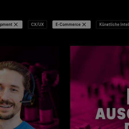
opment
CX/UX
E-Commerce
Künstliche Intel