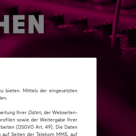
u bieten. Mittels der eingesetzten
den.
beitung Ihrer
Daten
, der Webseiten-
ickeln
rofilen sowie der Weitergabe Ihrer
arbeiten (DSGVO Art. 49). Die Daten
ng auf Seiten der Telekom MMS, auf