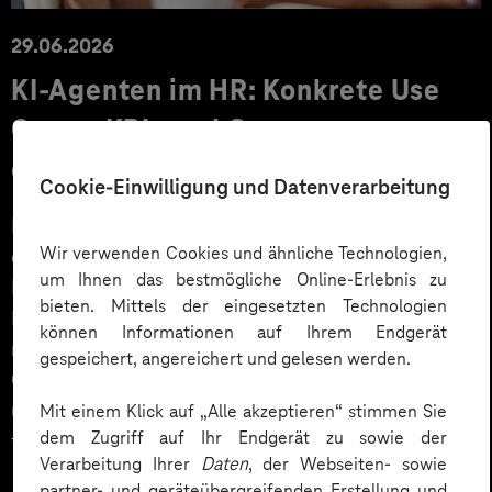
29.06.2026
KI‑Agenten im HR: Konkrete Use
Cases, KPIs und Governance
entlang der Employee Journey
Cookie-Einwilligung und Datenverarbeitung
KI‑Agenten im HR sind mehr als Chatbots: Sie
Wir verwenden Cookies und ähnliche Technologien,
orchestrieren Prozesse entlang der gesamten
um Ihnen das bestmögliche Online-Erlebnis zu
Employee Journey und schaffen messbaren Business
bieten. Mittels der eingesetzten Technologien
Impact. Der Beitrag zeigt konkrete Use Cases,
können Informationen auf Ihrem Endgerät
relevante KPIs für den Mittelstand sowie
gespeichert, angereichert und gelesen werden.
Governance‑Leitplanken zu EU AI Act und DSGVO –
und liefert ein praxisnahes Priorisierungsframework
Mit einem Klick auf „Alle akzeptieren“ stimmen Sie
dem Zugriff auf Ihr Endgerät zu sowie der
für HR‑Entscheider*innen.
Verarbeitung Ihrer
Daten
, der Webseiten- sowie
partner- und geräteübergreifenden Erstellung und