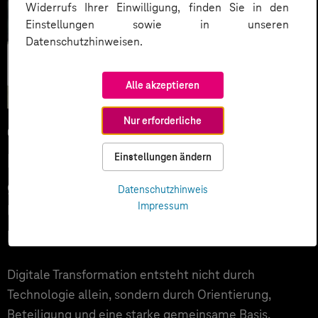
Widerrufs Ihrer Einwilligung, finden Sie in den
Einstellungen sowie in unseren
Datenschutzhinweisen.
Künstliche
Intelligenz
Alle akzeptieren
Nur erforderliche
09.03.2026
Digitale Transformation
Einstellungen ändern
gemeinsam gestalten: Was
Datenschutzhinweis
Impressum
Unternehmen von SachsenEnergie
lernen können
Digitale Transformation entsteht nicht durch
Technologie allein, sondern durch Orientierung,
Beteiligung und eine starke gemeinsame Basis.