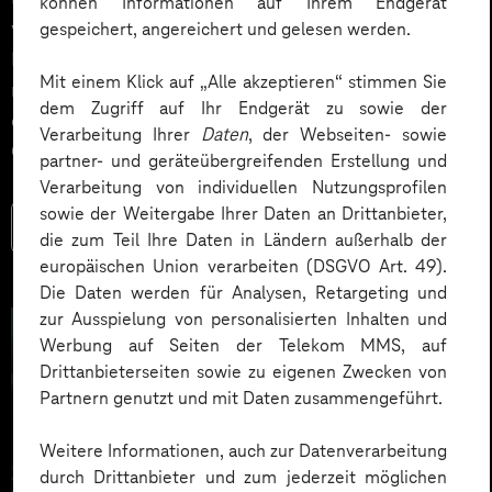
können Informationen auf Ihrem Endgerät
verstehen und mitgestalten. Gerade bei der
gespeichert, angereichert und gelesen werden.
Einführung von künstlicher Intelligenz zeigt sich, dass
Mit einem Klick auf „Alle akzeptieren“ stimmen Sie
nicht die Technik über Erfolg oder Misserfolg
dem Zugriff auf Ihr Endgerät zu sowie der
entscheidet, sondern die Veränderungskompetenz der
Verarbeitung Ihrer
Daten
, der Webseiten- sowie
Organisation.
partner- und geräteübergreifenden Erstellung und
Verarbeitung von individuellen Nutzungsprofilen
sowie der Weitergabe Ihrer Daten an Drittanbieter,
Mehr lesen
die zum Teil Ihre Daten in Ländern außerhalb der
europäischen Union verarbeiten (DSGVO Art. 49).
Die Daten werden für Analysen, Retargeting und
zur Ausspielung von personalisierten Inhalten und
Werbung auf Seiten der Telekom MMS, auf
Drittanbieterseiten sowie zu eigenen Zwecken von
Partnern genutzt und mit Daten zusammengeführt.
Weitere Informationen, auch zur Datenverarbeitung
durch Drittanbieter und zum jederzeit möglichen