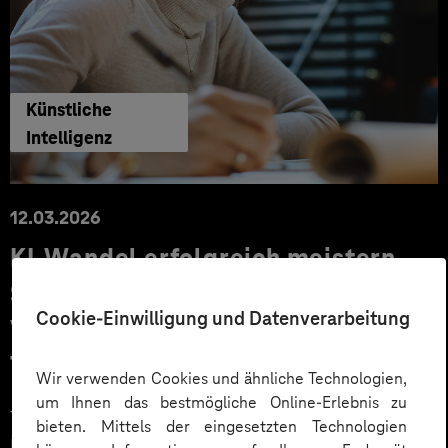
Künstliche
Intelligenz
12.03.2026
KI-Wandel erfolgreich meistern –
So stärken Sie die
Cookie-Einwilligung und Datenverarbeitung
Veränderungskompetenz Ihrer
Teams
Wir verwenden Cookies und ähnliche Technologien,
um Ihnen das bestmögliche Online-Erlebnis zu
Technologie allein macht noch keine Transformation.
bieten. Mittels der eingesetzten Technologien
Entscheidend ist, wie Menschen Veränderung erleben,