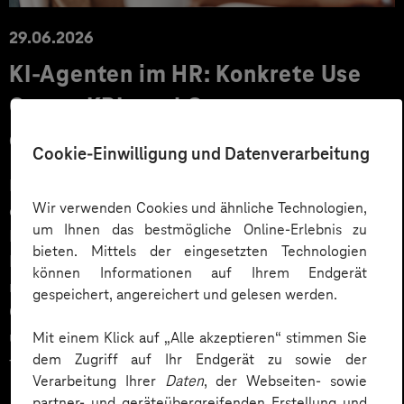
29.06.2026
KI‑Agenten im HR: Konkrete Use
Cases, KPIs und Governance
entlang der Employee Journey
Cookie-Einwilligung und Datenverarbeitung
KI‑Agenten im HR sind mehr als Chatbots: Sie
Wir verwenden Cookies und ähnliche Technologien,
orchestrieren Prozesse entlang der gesamten
um Ihnen das bestmögliche Online-Erlebnis zu
Employee Journey und schaffen messbaren Business
bieten. Mittels der eingesetzten Technologien
Impact. Der Beitrag zeigt konkrete Use Cases,
können Informationen auf Ihrem Endgerät
relevante KPIs für den Mittelstand sowie
gespeichert, angereichert und gelesen werden.
Governance‑Leitplanken zu EU AI Act und DSGVO –
und liefert ein praxisnahes Priorisierungsframework
Mit einem Klick auf „Alle akzeptieren“ stimmen Sie
dem Zugriff auf Ihr Endgerät zu sowie der
für HR‑Entscheider*innen.
Verarbeitung Ihrer
Daten
, der Webseiten- sowie
partner- und geräteübergreifenden Erstellung und