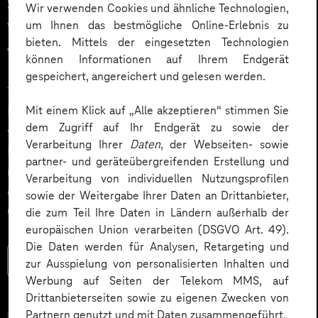
So stärken Sie die
Wir verwenden Cookies und ähnliche Technologien,
um Ihnen das bestmögliche Online-Erlebnis zu
Veränderungskompetenz Ihrer
bieten. Mittels der eingesetzten Technologien
Teams
können Informationen auf Ihrem Endgerät
gespeichert, angereichert und gelesen werden.
Technologie allein macht noch keine Transformation.
Mit einem Klick auf „Alle akzeptieren“ stimmen Sie
Entscheidend ist, wie Menschen Veränderung erleben,
dem Zugriff auf Ihr Endgerät zu sowie der
verstehen und mitgestalten. Gerade bei der
Verarbeitung Ihrer
Daten
, der Webseiten- sowie
Einführung von künstlicher Intelligenz zeigt sich, dass
partner- und geräteübergreifenden Erstellung und
nicht die Technik über Erfolg oder Misserfolg
Verarbeitung von individuellen Nutzungsprofilen
entscheidet, sondern die Veränderungskompetenz der
sowie der Weitergabe Ihrer Daten an Drittanbieter,
Organisation.
die zum Teil Ihre Daten in Ländern außerhalb der
europäischen Union verarbeiten (DSGVO Art. 49).
Die Daten werden für Analysen, Retargeting und
Mehr lesen
zur Ausspielung von personalisierten Inhalten und
Werbung auf Seiten der Telekom MMS, auf
Drittanbieterseiten sowie zu eigenen Zwecken von
Partnern genutzt und mit Daten zusammengeführt.